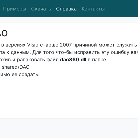
Примеры
Скачать
Справка
Контакты
AO
 в версиях Visio старше 2007 причиной может служить
а к данным. Для того что-бы исправить эту ошибку ва
рхив и рапаковать файл
dao360.dll
в папке
ft shared\DAO
димо ее создать.