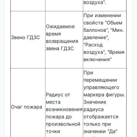
воздуха".
При изменении
свойств "Объем
Ожидаемое
баллонов", "Мин.
время
Звено ГДЗС
давление",
возвращения
"Расход
звена ГДЗС
воздуха", "Время
включения"
При
перемещении
управляющего
Радиус от
маркера фигуры.
места
Значение
Очаг пожара
возникновения
радиуса
пожара до
отображается
произвольной
только при
точки
значении "Да"