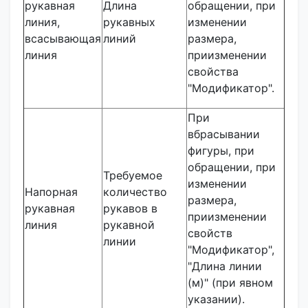
рукавная
Длина
обращении, при
линия,
рукавных
изменении
всасывающая
линий
размера,
линия
приизменении
свойства
"Модификатор".
При
вбрасывании
фигуры, при
обращении, при
Требуемое
изменении
Напорная
количество
размера,
рукавная
рукавов в
приизменении
линия
рукавной
свойств
линии
"Модификатор",
"Длина линии
(м)" (при явном
указании).