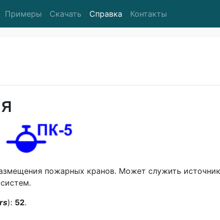
Примеры
Скачать
Справка
Контакты
ия
размещения пожарных кранов. Может служить источни
систем.
rs
):
52
.