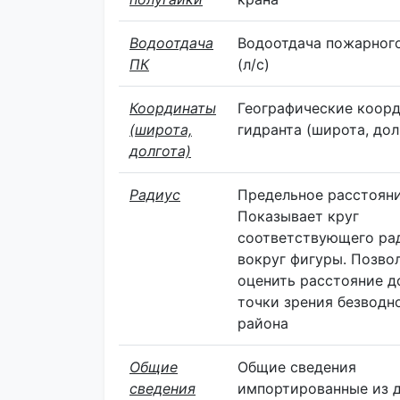
Водоотдача
Водоотдача пожарног
ПК
(л/с)
Координаты
Географические коор
(широта,
гидранта (широта, дол
долгота)
Радиус
Предельное расстояни
Показывает круг
соответствующего ра
вокруг фигуры. Позво
оценить расстояние д
точки зрения безводн
района
Общие
Общие сведения
сведения
импортированные из 