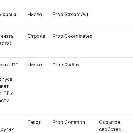
о крана
Число
Prop.StreamOut
динаты
Строка
Prop.Coordinates
гота)
е от ПГ.
Число
Prop.Radius
диуса
ляет
о ПГ с
ости
Текст
Prop.Common
Скрытое
других
свойство.