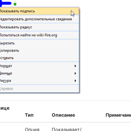
лице
Тип
Описание
Примечан
Опция
Показывает/