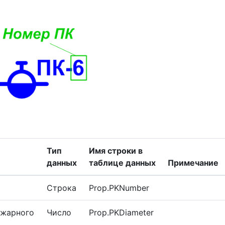
Тип
Имя строки в
данных
таблице данных
Примечание
Строка
Prop.PKNumber
ожарного
Число
Prop.PKDiameter