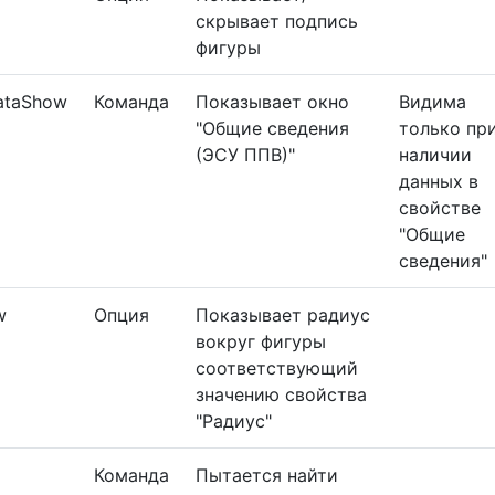
скрывает подпись
фигуры
ataShow
Команда
Показывает окно
Видима
"Общие сведения
только пр
(ЭСУ ППВ)"
наличии
данных в
свойстве
"Общие
сведения"
w
Опция
Показывает радиус
вокруг фигуры
соответствующий
значению свойства
"Радиус"
Команда
Пытается найти