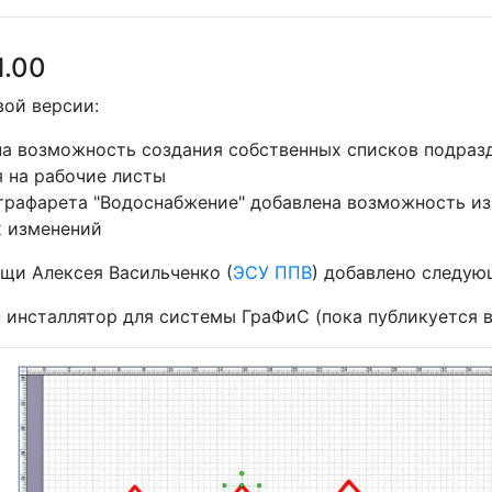
1.00
вой версии:
а возможность создания собственных списков подразд
 на рабочие листы
трафарета "Водоснабжение" добавлена возможность и
х изменений
щи Алексея Васильченко (
ЭСУ ППВ
) добавлено следую
 инсталлятор для системы ГраФиС (пока публикуется 