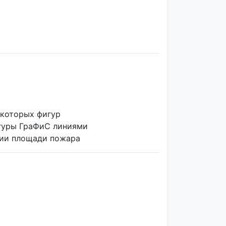
екоторых фигур
игуры ГраФиС линиями
нии площади пожара