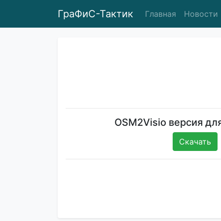
ГраФиС-Тактик
Главная
Новости
OSM2Visio версия для
Скачать