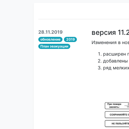
версия 11.
28.11.2019
обновление
2019
Изменения в но
План эвакуации
расширен п
добавлены
ряд мелки