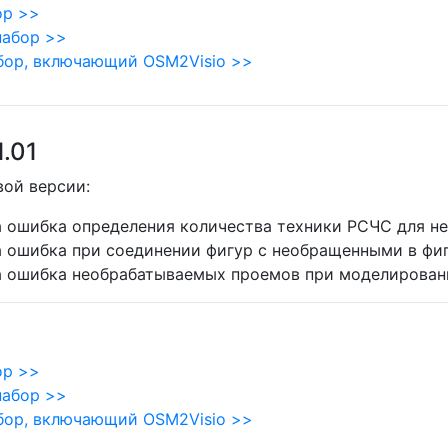
ор >>
набор >>
бор, включающий OSM2Visio >>
1.01
вой версии:
 ошибка определения количества техники РСЧС для н
а ошибка при соединении фигур с необращенными в ф
а ошибка необрабатываемых проемов при моделирова
ор >>
набор >>
бор, включающий OSM2Visio >>