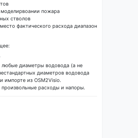
етов
и моделирвоании пожара
ных стволов
вместо фактического расхода диапазон
щее:
"
 любые диаметры водовода (а не
я нестандартных диаметров водовода
и импорте из OSM2Visio.
 произвольные расходы и напоры.