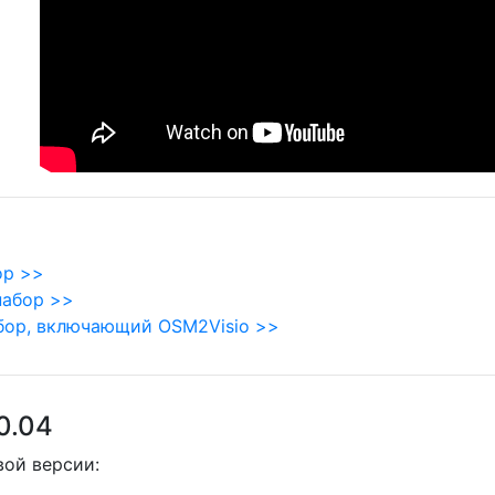
ор >>
набор >>
бор, включающий OSM2Visio >>
.0.04
вой версии: